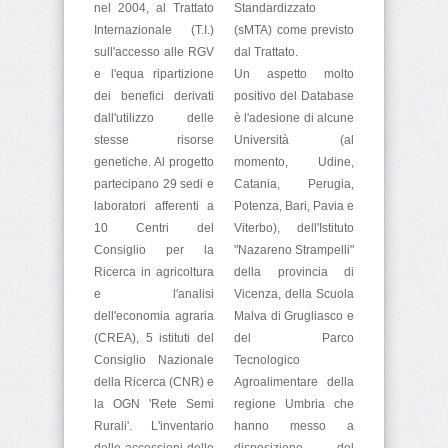
nel 2004, al Trattato
Standardizzato
Internazionale (T.I.)
(sMTA) come previsto
sull'accesso alle RGV
dal Trattato.
e l'equa ripartizione
Un aspetto molto
dei benefici derivati
positivo del Database
dall'utilizzo delle
è l'adesione di alcune
stesse risorse
Università (al
genetiche. Al progetto
momento, Udine,
partecipano 29 sedi e
Catania, Perugia,
laboratori afferenti a
Potenza, Bari, Pavia e
10 Centri del
Viterbo), dell'Istituto
Consiglio per la
"Nazareno Strampelli"
Ricerca in agricoltura
della provincia di
e l'analisi
Vicenza, della Scuola
dell'economia agraria
Malva di Grugliasco e
(CREA), 5 istituti del
del Parco
Consiglio Nazionale
Tecnologico
della Ricerca (CNR) e
Agroalimentare della
la OGN 'Rete Semi
regione Umbria che
Rurali'. L'inventario
hanno messo a